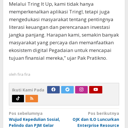
Melalui Tring It Up, kami tidak hanya
memperkenalkan aplikasi Tring!, tetapi juga
mengedukasi masyarakat tentang pentingnya
literasi keuangan dan perencanaan investasi
jangka panjang. Harapan kami, semakin banyak
masyarakat yang percaya dan memanfaatkan
ekosistem digital Pegadaian untuk mencapai
tujuan finansial mereka,” ujar Pak Pratikno.
oleh
fira fira
Ikuti Kami Pada
Navigasi
Pos sebelumnya
Pos berikutnya
Wujud Kepedulian Sosial,
OJK dan ILO Luncurkan
pos
Pelindo dan PJM Gelar
Enterprise Resource