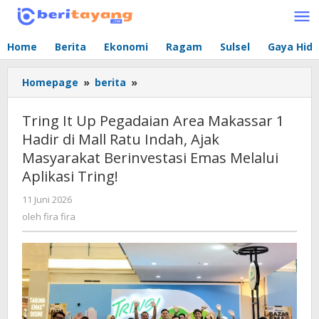
Lewati
ke
konten
Home
Berita
Ekonomi
Ragam
Sulsel
Gaya Hid
Homepage
»
berita
»
Tring
It
Up
Tring It Up Pegadaian Area Makassar 1
Pegadaian
Hadir di Mall Ratu Indah, Ajak
Area
Masyarakat Berinvestasi Emas Melalui
Makassar
1
Aplikasi Tring!
Hadir
11 Juni 2026
oleh
di
fira
oleh
fira fira
Mall
fira
Ratu
Indah,
Ajak
Masyarakat
Berinvestasi
Emas