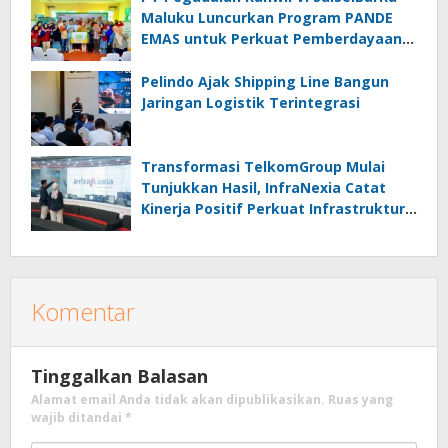
Maluku Luncurkan Program PANDE
EMAS untuk Perkuat Pemberdayaan
Masyarakat
Pelindo Ajak Shipping Line Bangun
Jaringan Logistik Terintegrasi
Transformasi TelkomGroup Mulai
Tunjukkan Hasil, InfraNexia Catat
Kinerja Positif Perkuat Infrastruktur
Digital Nasional
Komentar
Tinggalkan Balasan
Alamat email Anda tidak akan dipublikasikan.
Ruas yang
wajib ditandai
*