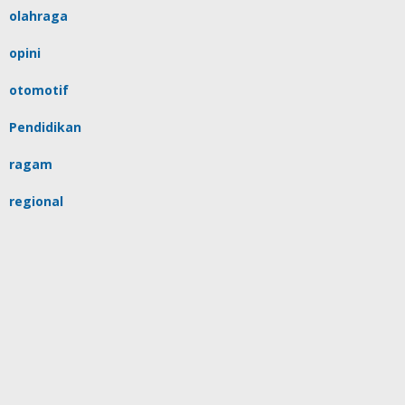
olahraga
opini
otomotif
Pendidikan
ragam
regional
religi
sulsel
tips
Uncategorized
video