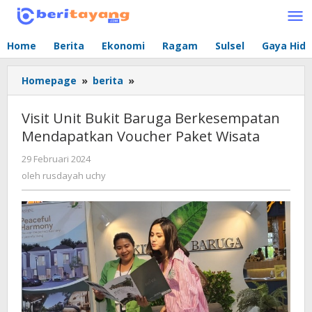
Lewati
ke
konten
Home
Berita
Ekonomi
Ragam
Sulsel
Gaya Hid
Homepage
»
berita
»
Visit
Unit
Bukit
Visit Unit Bukit Baruga Berkesempatan
Baruga
Mendapatkan Voucher Paket Wisata
Berkesempatan
Mendapatkan
29 Februari 2024
oleh
Voucher
rusdayah
oleh
rusdayah uchy
Paket
uchy
Wisata