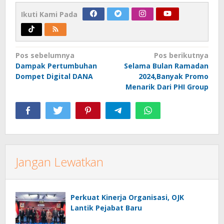
Ikuti Kami Pada
Navigasi
Pos sebelumnya
Pos berikutnya
Dampak Pertumbuhan
Selama Bulan Ramadan
pos
Dompet Digital DANA
2024,Banyak Promo
Menarik Dari PHI Group
Jangan Lewatkan
Perkuat Kinerja Organisasi, OJK
Lantik Pejabat Baru