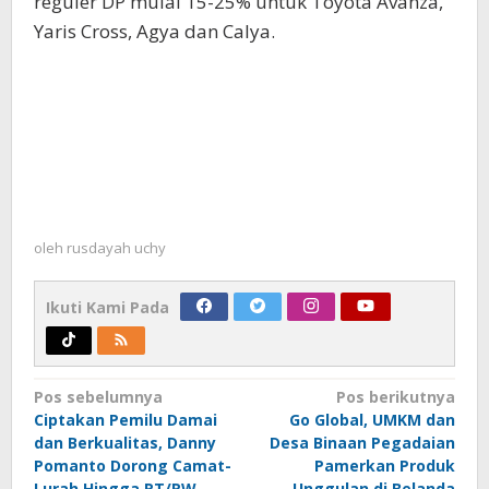
reguler DP mulai 15-25% untuk Toyota Avanza,
Yaris Cross, Agya dan Calya.
oleh
rusdayah uchy
Ikuti Kami Pada
Navigasi
Pos sebelumnya
Pos berikutnya
Ciptakan Pemilu Damai
Go Global, UMKM dan
pos
dan Berkualitas, Danny
Desa Binaan Pegadaian
Pomanto Dorong Camat-
Pamerkan Produk
Lurah Hingga RT/RW
Unggulan di Belanda