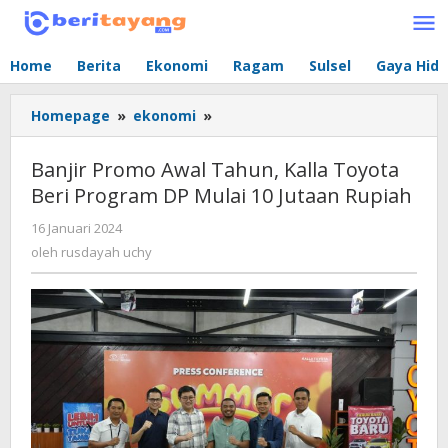
Lewati
ke
konten
Home
Berita
Ekonomi
Ragam
Sulsel
Gaya Hid
Homepage
»
ekonomi
»
Banjir
Promo
Awal
Banjir Promo Awal Tahun, Kalla Toyota
Tahun,
Beri Program DP Mulai 10 Jutaan Rupiah
Kalla
Toyota
16 Januari 2024
oleh
Beri
rusdayah
oleh
rusdayah uchy
Program
uchy
DP
Mulai
10
Jutaan
Rupiah