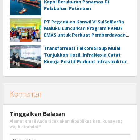
Kapal Berukuran Panamax Di
Pelabuhan Patimban
PT Pegadaian Kanwil VI SulSelBarRa
Maluku Luncurkan Program PANDE
EMAS untuk Perkuat Pemberdayaan
Masyarakat
Transformasi TelkomGroup Mulai
Tunjukkan Hasil, InfraNexia Catat
Kinerja Positif Perkuat Infrastruktur
Digital Nasional
Komentar
Tinggalkan Balasan
Alamat email Anda tidak akan dipublikasikan.
Ruas yang
wajib ditandai
*