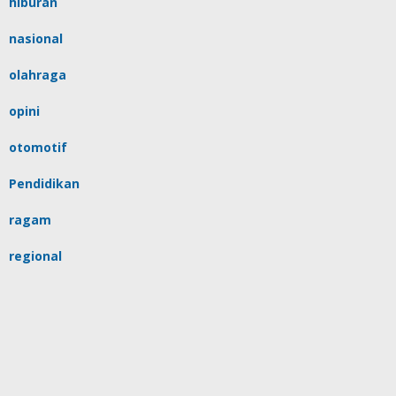
hiburan
nasional
olahraga
opini
otomotif
Pendidikan
ragam
regional
religi
sulsel
tips