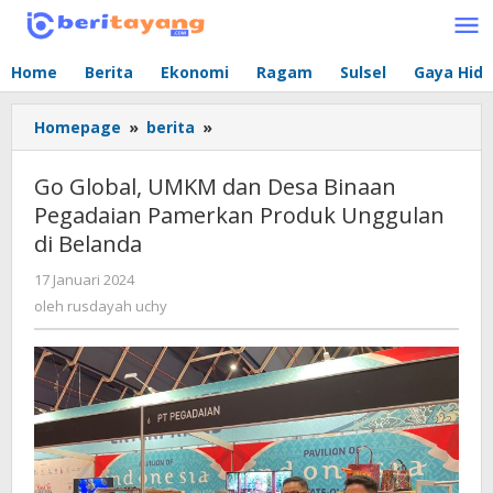
Lewati
ke
konten
Home
Berita
Ekonomi
Ragam
Sulsel
Gaya Hid
Homepage
»
berita
»
Go
Global,
UMKM
Go Global, UMKM dan Desa Binaan
dan
Pegadaian Pamerkan Produk Unggulan
Desa
di Belanda
Binaan
Pegadaian
17 Januari 2024
oleh
Pamerkan
rusdayah
oleh
rusdayah uchy
Produk
uchy
Unggulan
di
Belanda