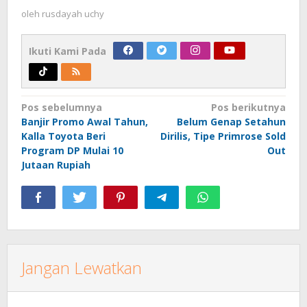
oleh
rusdayah uchy
Ikuti Kami Pada
Navigasi
Pos sebelumnya
Pos berikutnya
Banjir Promo Awal Tahun,
Belum Genap Setahun
pos
Kalla Toyota Beri
Dirilis, Tipe Primrose Sold
Program DP Mulai 10
Out
Jutaan Rupiah
Jangan Lewatkan