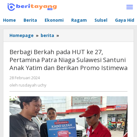
Lewati
ke
konten
Home
Berita
Ekonomi
Ragam
Sulsel
Gaya Hid
Homepage
»
berita
»
Berbagi
Berkah
pada
Berbagi Berkah pada HUT ke 27,
HUT
Pertamina Patra Niaga Sulawesi Santuni
ke
Anak Yatim dan Berikan Promo Istimewa
27,
Pertamina
28 Februari 2024
oleh
Patra
rusdayah
oleh
rusdayah uchy
Niaga
uchy
Sulawesi
Santuni
Anak
Yatim
dan
Berikan
Promo