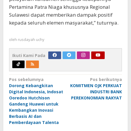
Pertamina Patra Niaga khususnya Regional
Sulawesi dapat memberikan dampak positif
kepada seluruh elemen masyarakat,” tuturnya.
oleh
rusdayah uchy
Ikuti Kami Pada
Navigasi
Pos sebelumnya
Pos berikutnya
Dorong Kebangkitan
KOMITMEN OJK PERKUAT
pos
Digital Indonesia, Indosat
INDUSTRI BANK
Ooredoo Hutchison
PEREKONOMIAN RAKYAT
Gandeng Huawei untuk
Kembangkan Inovasi
Berbasis AI dan
Pemberdayaan Talenta