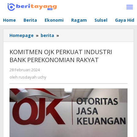
Lewati
ke
konten
Home
Berita
Ekonomi
Ragam
Sulsel
Gaya Hid
Homepage
»
berita
»
KOMITMEN
OJK
PERKUAT
KOMITMEN OJK PERKUAT INDUSTRI
INDUSTRI
BANK PEREKONOMIAN RAKYAT
BANK
PEREKONOMIAN
28 Februari 2024
oleh
RAKYAT
rusdayah
oleh
rusdayah uchy
uchy