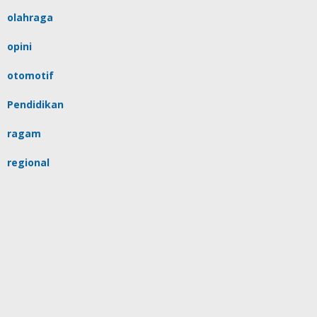
olahraga
opini
otomotif
Pendidikan
ragam
regional
religi
sulsel
tips
Uncategorized
video