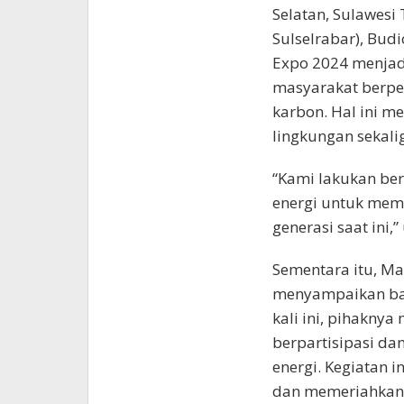
Selatan, Sulawesi
Sulselrabar), Bu
Expo 2024 menjad
masyarakat berpe
karbon. Hal ini m
lingkungan sekal
“Kami lakukan ber
energi untuk mema
generasi saat ini,”
Sementara itu, Ma
menyampaikan ba
kali ini, pihakny
berpartisipasi da
energi. Kegiatan 
dan memeriahkan 