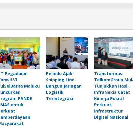
PT Pegadaian
Pelindo Ajak
Transformasi
Kanwil VI
Shipping Line
TelkomGroup Mul
SulSelBarRa Maluku
Bangun Jaringan
Tunjukkan Hasil,
Luncurkan
Logistik
InfraNexia Catat
Program PANDE
Terintegrasi
Kinerja Positif
EMAS untuk
Perkuat
Perkuat
Infrastruktur
Pemberdayaan
Digital Nasional
Masyarakat