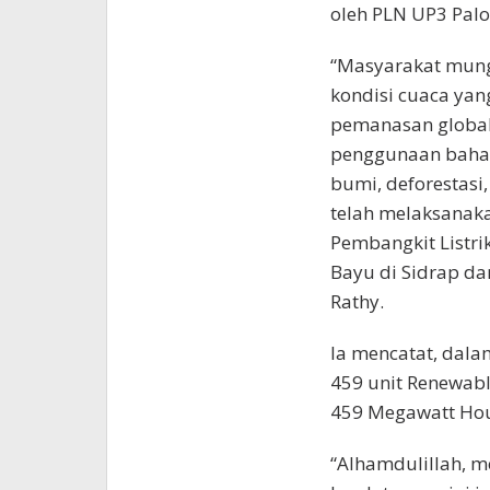
oleh PLN UP3 Palo
“Masyarakat mung
kondisi cuaca yan
pemanasan global,
penggunaan bahan 
bumi, deforestasi,
telah melaksanak
Pembangkit Listri
Bayu di Sidrap dan
Rathy.
Ia mencatat, dala
459 unit Renewable
459 Megawatt Ho
“Alhamdulillah, 