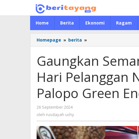
Lewati
ke
konten
Home
Berita
Ekonomi
Ragam
Homepage
»
berita
»
Gaungkan
Semangat
Transisi
Gaungkan Semang
Energi
di
Hari Pelanggan N
Hari
Pelanggan
Nasional,
Palopo Green En
PLN
Gelar
Palopo
26 September 2024
oleh
Green
rusdayah
oleh
rusdayah uchy
Energy
uchy
Expo
2024