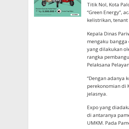
Titik Nol, Kota P
“Green Energy”, 
kelistrikan, tena
Kepala Dinas Pari
mengaku bangga d
yang dilakukan o
rangka pembangun
Pelaksana Pelayan
“Dengan adanya ke
perekonomian di 
jelasnya.
Expo yang diadakan
di antaranya pamer
UMKM. Pada Pamera