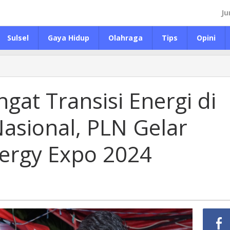
Ju
Sulsel
Gaya Hidup
Olahraga
Tips
Opini
at Transisi Energi di
asional, PLN Gelar
ergy Expo 2024