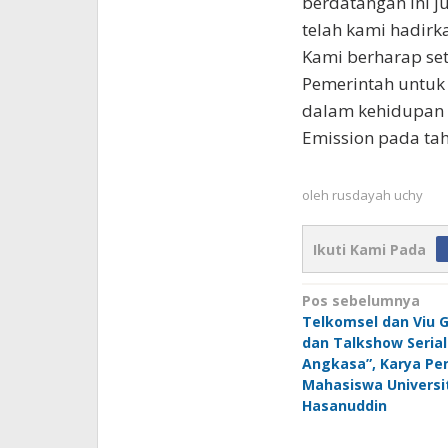
berdatangan ini j
telah kami hadirk
Kami berharap se
Pemerintah untuk 
dalam kehidupan s
Emission pada tah
oleh
rusdayah uchy
Ikuti Kami Pada
Navigasi
Pos sebelumnya
Telkomsel dan Viu G
pos
dan Talkshow Serial
Angkasa”, Karya Pen
Mahasiswa Universi
Hasanuddin