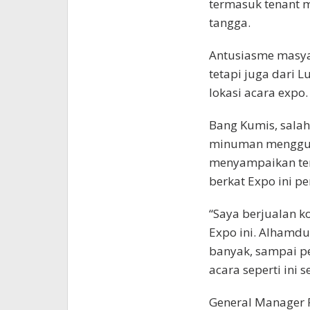
termasuk tenant mo
tangga.
Antusiasme masyar
tetapi juga dari
lokasi acara expo.
Bang Kumis, sala
minuman mengguna
menyampaikan ter
berkat Expo ini 
“Saya berjualan k
Expo ini. Alhamdu
banyak, sampai p
acara seperti ini 
General Manager P