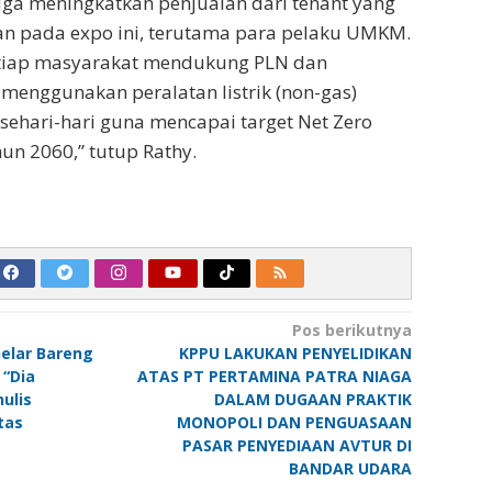
uga meningkatkan penjualan dari tenant yang
an pada expo ini, terutama para pelaku UMKM.
tiap masyarakat mendukung PLN dan
menggunakan peralatan listrik (non-gas)
ehari-hari guna mencapai target Net Zero
un 2060,” tutup Rathy.
Pos berikutnya
elar Bareng
KPPU LAKUKAN PENYELIDIKAN
 “Dia
ATAS PT PERTAMINA PATRA NIAGA
ulis
DALAM DUGAAN PRAKTIK
tas
MONOPOLI DAN PENGUASAAN
PASAR PENYEDIAAN AVTUR DI
BANDAR UDARA