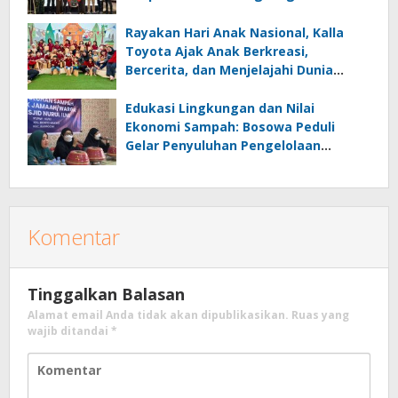
Transparan dan Disaksikan Publik
Rayakan Hari Anak Nasional, Kalla
Toyota Ajak Anak Berkreasi,
Bercerita, dan Menjelajahi Dunia
Otomotif melalui KIDDO
Edukasi Lingkungan dan Nilai
Ekonomi Sampah: Bosowa Peduli
Gelar Penyuluhan Pengelolaan
Sampah di Bonto Makkio
Komentar
Tinggalkan Balasan
Alamat email Anda tidak akan dipublikasikan.
Ruas yang
wajib ditandai
*