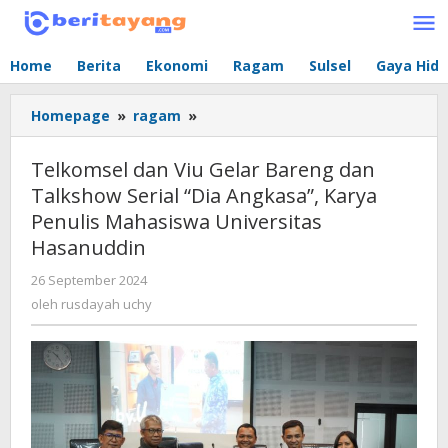
Lewati
ke
konten
Home
Berita
Ekonomi
Ragam
Sulsel
Gaya Hid
Homepage
»
ragam
»
Telkomsel
dan
Viu
Telkomsel dan Viu Gelar Bareng dan
Gelar
Talkshow Serial “Dia Angkasa”, Karya
Bareng
Penulis Mahasiswa Universitas
dan
Talkshow
Hasanuddin
Serial
26 September 2024
oleh
“Dia
rusdayah
oleh
rusdayah uchy
Angkasa”,
uchy
Karya
Penulis
Mahasiswa
Universitas
Hasanuddin