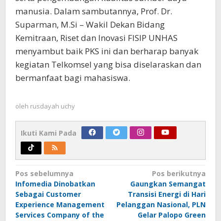
manusia. Dalam sambutannya, Prof. Dr.
Suparman, M.Si – Wakil Dekan Bidang
Kemitraan, Riset dan Inovasi FISIP UNHAS
menyambut baik PKS ini dan berharap banyak
kegiatan Telkomsel yang bisa diselaraskan dan
bermanfaat bagi mahasiswa.
oleh
rusdayah uchy
Ikuti Kami Pada
Navigasi
Pos sebelumnya
Pos berikutnya
Infomedia Dinobatkan
Gaungkan Semangat
pos
Sebagai Customer
Transisi Energi di Hari
Experience Management
Pelanggan Nasional, PLN
Services Company of the
Gelar Palopo Green