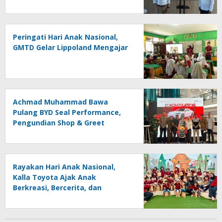
Tama
Peringati Hari Anak Nasional,
GMTD Gelar Lippoland Mengajar
Achmad Muhammad Bawa
Pulang BYD Seal Performance,
Pengundian Shop & Greet
Berlangsung Transparan dan
Disaksikan Publik
Rayakan Hari Anak Nasional,
Kalla Toyota Ajak Anak
Berkreasi, Bercerita, dan
Menjelajahi Dunia Otomotif
melalui KIDDO