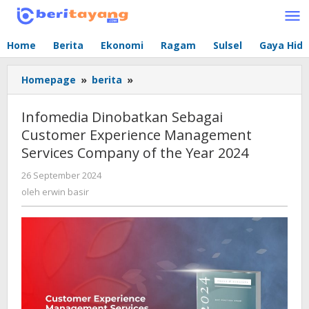
Lewati
ke
konten
Home
Berita
Ekonomi
Ragam
Sulsel
Gaya Hid
Homepage
»
berita
»
Infomedia
Dinobatkan
Sebagai
Infomedia Dinobatkan Sebagai
Customer
Customer Experience Management
Experience
Services Company of the Year 2024
Management
Services
26 September 2024
oleh
Company
erwin
oleh
erwin basir
of
basir
the
Year
2024