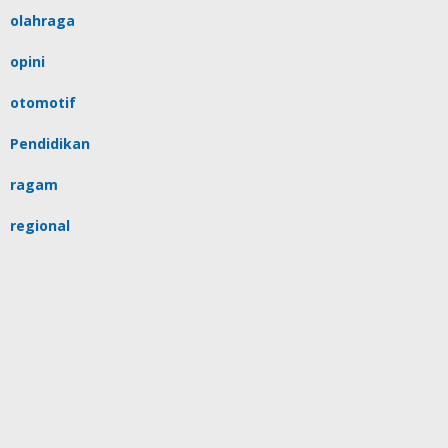
olahraga
opini
otomotif
Pendidikan
ragam
regional
religi
sulsel
tips
Uncategorized
video