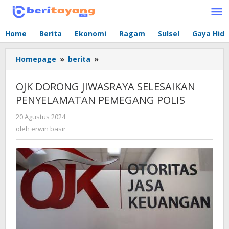
Lewati
ke
konten
Home
Berita
Ekonomi
Ragam
Sulsel
Gaya Hid
Homepage
»
berita
»
OJK
DORONG
JIWASRAYA
OJK DORONG JIWASRAYA SELESAIKAN
SELESAIKAN
PENYELAMATAN PEMEGANG POLIS
PENYELAMATAN
PEMEGANG
20 Agustus 2024
oleh
POLIS
erwin
oleh
erwin basir
basir