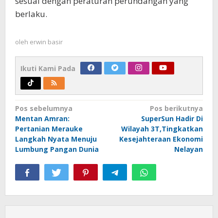
sesuai dengan peraturan perundangan yang
berlaku.
oleh
erwin basir
Ikuti Kami Pada
Navigasi
Pos sebelumnya
Pos berikutnya
Mentan Amran:
SuperSun Hadir Di
pos
Pertanian Merauke
Wilayah 3T,Tingkatkan
Langkah Nyata Menuju
Kesejahteraan Ekonomi
Lumbung Pangan Dunia
Nelayan