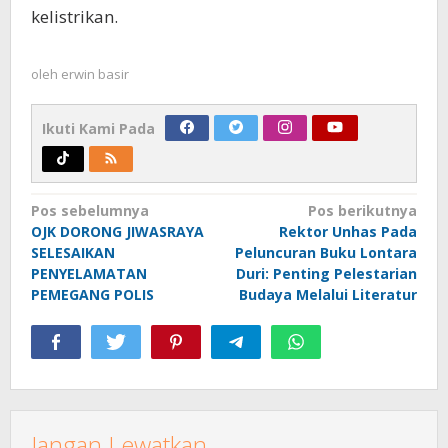
kelistrikan.
oleh
erwin basir
Ikuti Kami Pada
Navigasi
Pos sebelumnya
Pos berikutnya
OJK DORONG JIWASRAYA
Rektor Unhas Pada
pos
SELESAIKAN
Peluncuran Buku Lontara
PENYELAMATAN
Duri: Penting Pelestarian
PEMEGANG POLIS
Budaya Melalui Literatur
Jangan Lewatkan