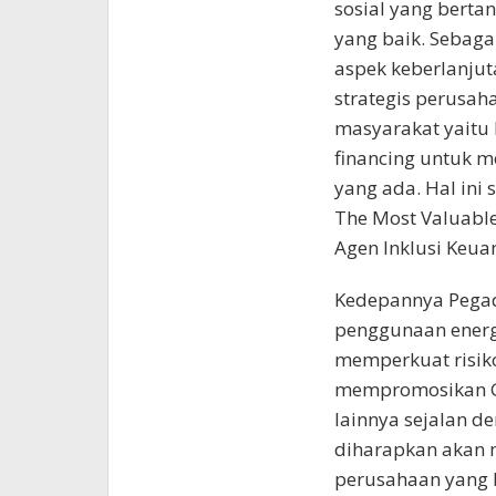
sosial yang berta
yang baik. Sebaga
aspek keberlanjuta
strategis perus
masyarakat yaitu
financing untuk m
yang ada. Hal ini 
The Most Valuable
Agen Inklusi Keua
Kedepannya Pegad
penggunaan energ
memperkuat risiko
mempromosikan Gr
lainnya sejalan d
diharapkan akan 
perusahaan yang 