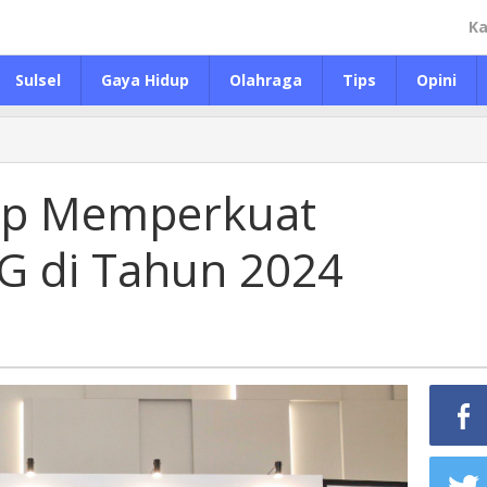
Ka
Sulsel
Gaya Hidup
Olahraga
Tips
Opini
iap Memperkuat
G di Tahun 2024