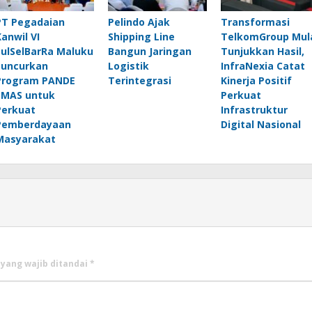
PT Pegadaian
Pelindo Ajak
Transformasi
Kanwil VI
Shipping Line
TelkomGroup Mul
SulSelBarRa Maluku
Bangun Jaringan
Tunjukkan Hasil,
Luncurkan
Logistik
InfraNexia Catat
Program PANDE
Terintegrasi
Kinerja Positif
EMAS untuk
Perkuat
Perkuat
Infrastruktur
Pemberdayaan
Digital Nasional
Masyarakat
 yang wajib ditandai
*