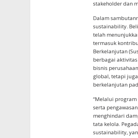
stakeholder dan m
Dalam sambutann
sustainability. B
telah menunjukkan
termasuk kontrib
Berkelanjutan (Su
berbagai aktivita
bisnis perusahaa
global, tetapi ju
berkelanjutan pa
“Melalui program 
serta pengawasan
menghindari dampak
tata kelola. Peg
sustainability, y