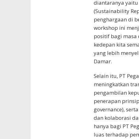
diantaranya yaitu
(Sustainability Re
penghargaan di ber
workshop ini men
positif bagi masa
kedepan kita sem
yang lebih menyelu
Damar.
Selain itu, PT Pe
meningkatkan tran
pengambilan kepu
penerapan prinsip
governance), sert
dan kolaborasi da
hanya bagi PT Peg
luas terhadap pem