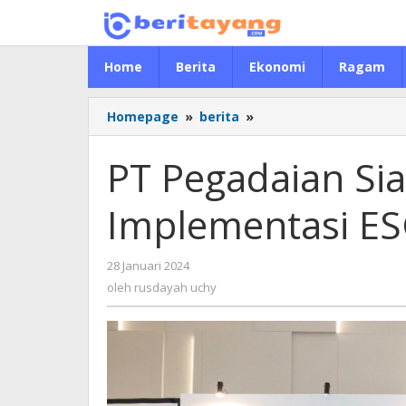
Lewati
ke
konten
Home
Berita
Ekonomi
Ragam
Homepage
»
berita
»
PT
Pegadaian
Siap
PT Pegadaian S
Memperkuat
Implementasi
Implementasi ES
ESG
di
Tahun
28 Januari 2024
oleh
2024
rusdayah
oleh
rusdayah uchy
uchy