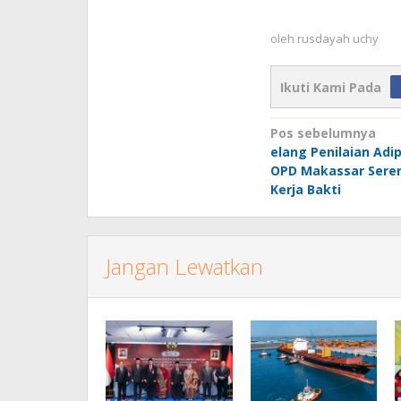
oleh
rusdayah uchy
Ikuti Kami Pada
Navigasi
Pos sebelumnya
elang Penilaian Adip
pos
OPD Makassar Sere
Kerja Bakti
Jangan Lewatkan