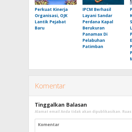
Perkuat Kinerja
IPCM Berhasil
Organisasi, OJK
Layani Sandar
Lantik Pejabat
Perdana Kapal
Baru
Berukuran
Panamax Di
Pelabuhan
Patimban
Komentar
Tinggalkan Balasan
Alamat email Anda tidak akan dipublikasikan.
Ruas