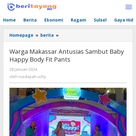
Lewati
ke
konten
Home
Berita
Ekonomi
Ragam
Sulsel
Gaya Hid
Homepage
»
berita
»
Warga
Makassar
Antusias
Warga Makassar Antusias Sambut Baby
Sambut
Happy Body Fit Pants
Baby
Happy
28 Januari 2024
oleh
Body
rusdayah
oleh
rusdayah uchy
Fit
uchy
Pants