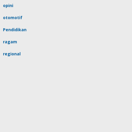
opini
otomotif
Pendidikan
ragam
regional
religi
sulsel
tips
Uncategorized
video
copyrights @beritayang, by IT support
Redaksi
Pedoman Media Siber
Kontak
Bantuan